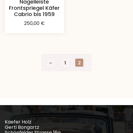
Nagelleiste
Frontspriegel Käfer
Cabrio bis 1959
250,00
€
←
1
2
Kaefer Holz
Gerti Bongartz
Schönfelder Strasse 16a