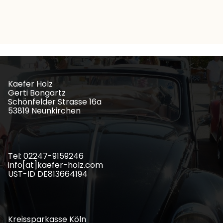
Kaefer Holz
Gerti Bongartz
Schönfelder Strasse 16a
53819 Neunkirchen
Tel: 02247-9159246
info[at]kaefer-holz.com
UST-ID DE813664194
Kreissparkasse Köln