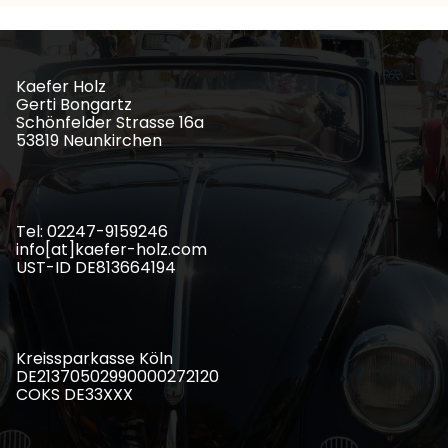
Kaefer Holz
Gerti Bongartz
Schönfelder Strasse 16a
53819 Neunkirchen
Tel: 02247-9159246
info[at]kaefer-holz.com
UST-ID DE813664194
Kreissparkasse Köln
DE21370502990000272120
COKS DE33XXX