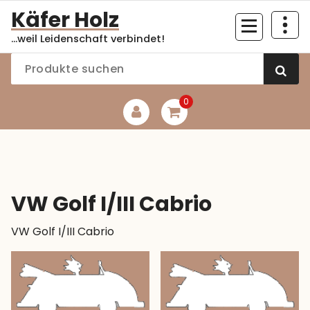
Zum
Käfer Holz
Inhalt
...weil Leidenschaft verbindet!
springen
0
VW Golf I/III Cabrio
VW Golf I/III Cabrio