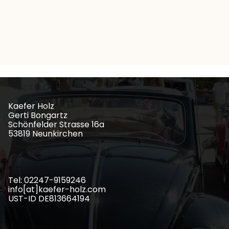
Kaefer Holz
Gerti Bongartz
Schönfelder Strasse 16a
53819 Neunkirchen
Tel: 02247-9159246
info[at]kaefer-holz.com
UST-ID DE813664194