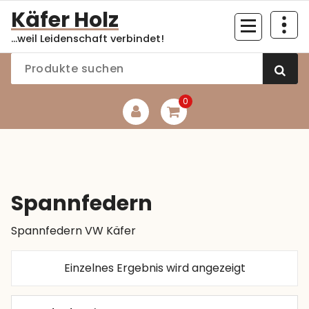
Zum
Käfer Holz
Inhalt
...weil Leidenschaft verbindet!
springen
0
Spannfedern
Spannfedern VW Käfer
Einzelnes Ergebnis wird angezeigt