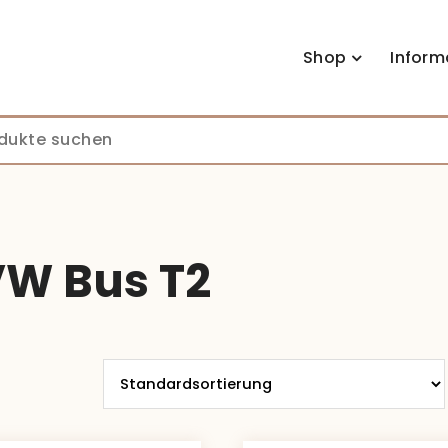
Shop
Inform
VW Bus T2