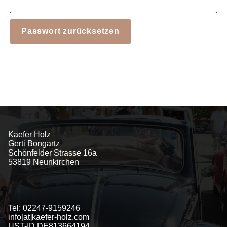
Passwort zurücksetzen
Kaefer Holz
Gerti Bongartz
Schönfelder Strasse 16a
53819 Neunkirchen
Tel: 02247-9159246
info[at]kaefer-holz.com
UST-ID DE813664194