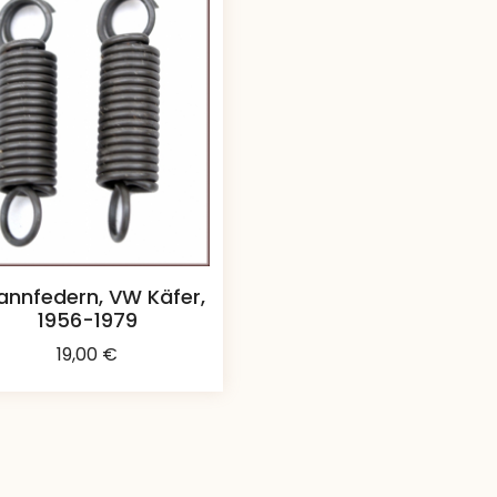
annfedern, VW Käfer,
1956-1979
19,00
€