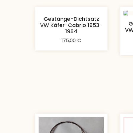
Gestänge-Dichtsatz
G
VW Käfer-Cabrio 1953-
VW
1964
175,00
€