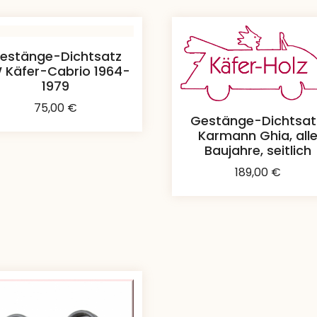
estänge-Dichtsatz
 Käfer-Cabrio 1964-
1979
75,00
€
Gestänge-Dichtsat
Karmann Ghia, all
Baujahre, seitlich
189,00
€