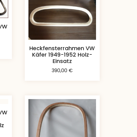
 VW
Heckfensterrahmen VW
Käfer 1949-1952 Holz-
Einsatz
390,00
€
 VW
lz