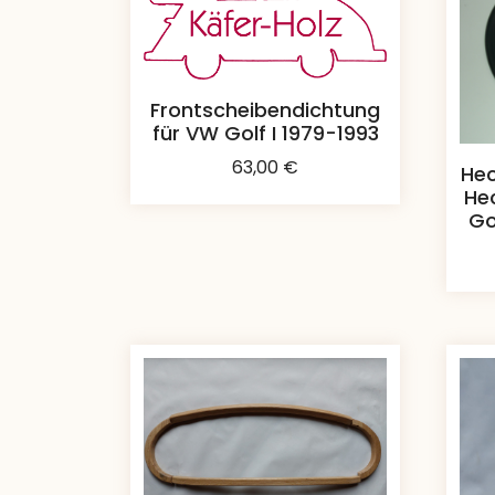
Frontscheibendichtung
für VW Golf I 1979-1993
63,00
€
Hec
He
Go