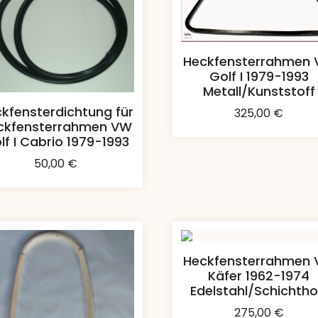
Heckfensterrahmen
Golf I 1979-1993
Metall/Kunststoff
kfensterdichtung für
325,00
€
ckfensterrahmen VW
lf I Cabrio 1979-1993
50,00
€
Heckfensterrahmen
Käfer 1962-1974
Edelstahl/Schichtho
275,00
€