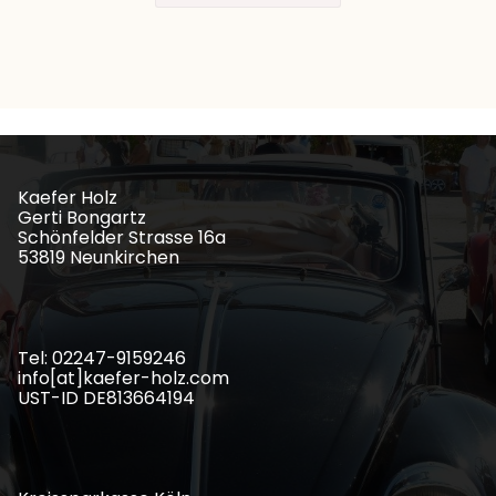
Kaefer Holz
Gerti Bongartz
Schönfelder Strasse 16a
53819 Neunkirchen
Tel: 02247-9159246
info[at]kaefer-holz.com
UST-ID DE813664194