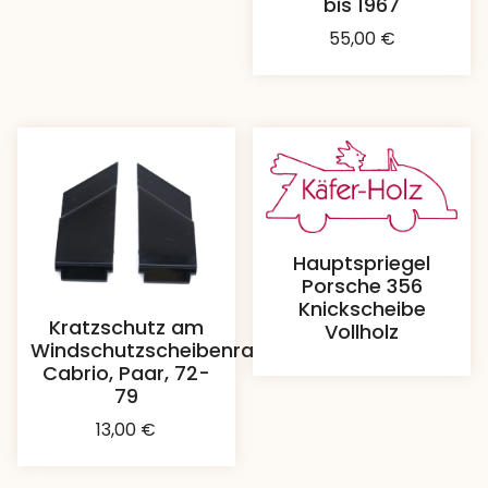
bis 1967
55,00
€
Hauptspriegel
Porsche 356
Knickscheibe
Kratzschutz am
Vollholz
Windschutzscheibenrahmen,
Cabrio, Paar, 72-
79
13,00
€