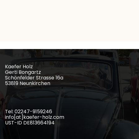
Kaefer Holz
Gerti Bongartz
Schönfelder Strasse 16a
53819 Neunkirchen
Tel: 02247-9159246
info[at]kaefer-holz.com
UST-ID DE813664194