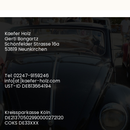
Kaefer Holz
Gerti Bongartz
Schönfelder Strasse 16a
53819 Neunkirchen
Tel: 02247-9159246
info[at]kaefer-holz.com
UST-ID DE813664194
Kreissparkasse Köln
DE21370502990000272120
COKS DE33XXX