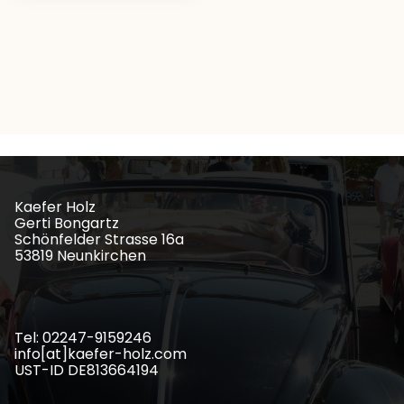
Kaefer Holz
Gerti Bongartz
Schönfelder Strasse 16a
53819 Neunkirchen
Tel: 02247-9159246
info[at]kaefer-holz.com
UST-ID DE813664194